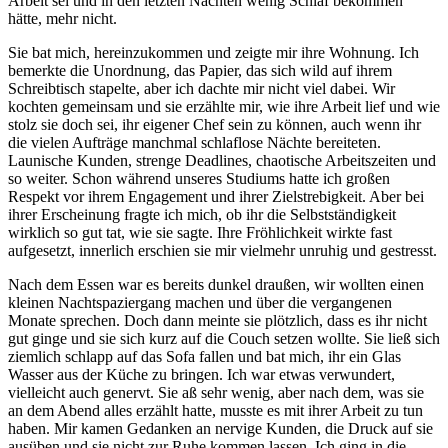
Arbeit sei und in den letzten Nächten wenig Schlaf bekommen
hätte, mehr nicht.
Sie bat mich, hereinzukommen und zeigte mir ihre Wohnung. Ich
bemerkte die Unordnung, das Papier, das sich wild auf ihrem
Schreibtisch stapelte, aber ich dachte mir nicht viel dabei. Wir
kochten gemeinsam und sie erzählte mir, wie ihre Arbeit lief und wie
stolz sie doch sei, ihr eigener Chef sein zu können, auch wenn ihr
die vielen Aufträge manchmal schlaflose Nächte bereiteten.
Launische Kunden, strenge Deadlines, chaotische Arbeitszeiten und
so weiter. Schon während unseres Studiums hatte ich großen
Respekt vor ihrem Engagement und ihrer Zielstrebigkeit. Aber bei
ihrer Erscheinung fragte ich mich, ob ihr die Selbstständigkeit
wirklich so gut tat, wie sie sagte. Ihre Fröhlichkeit wirkte fast
aufgesetzt, innerlich erschien sie mir vielmehr unruhig und gestresst.
Nach dem Essen war es bereits dunkel draußen, wir wollten einen
kleinen Nachtspaziergang machen und über die vergangenen
Monate sprechen. Doch dann meinte sie plötzlich, dass es ihr nicht
gut ginge und sie sich kurz auf die Couch setzen wollte. Sie ließ sich
ziemlich schlapp auf das Sofa fallen und bat mich, ihr ein Glas
Wasser aus der Küche zu bringen. Ich war etwas verwundert,
vielleicht auch genervt. Sie aß sehr wenig, aber nach dem, was sie
an dem Abend alles erzählt hatte, musste es mit ihrer Arbeit zu tun
haben. Mir kamen Gedanken an nervige Kunden, die Druck auf sie
ausüben und sie nicht zur Ruhe kommen lassen. Ich ging in die