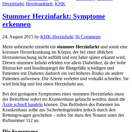
Herzinfarkt
,
Herzkrankheit
,
KHK
Stummer Herzinfarkt: Symptome
erkennen
24. August 2015
by
KHK-Herzinfarkt
36 Comments
Meist unbemerkt entsteht ein
stummer Herzinfarkt
und somit eine
koronare Herzerkrankung im Körper, der bei einer üblichen
Herzuntersuchung nicht auffällt und erst Jahre später erkannt wird.
Diesen stummen Infarkt erleiden vor allem Diabetiker, da der hohe
Blutzucker und Insulinspiegel die Blutgefäße schädigen und
Patienten mit Diabetes dadurch ein viel höheres Risiko als andere
Patienten aufweisen. Die Arterie verfettet und verkalkt schneller. Sie
wird brüchig und löst einen Herzinfarkt aus.
Bei den geringsten Symptomen eines stummen Herzinfarkts muss
der Betroffene
sofort ins Krankenhaus
gebracht werden, damit die
Ärzte schnell handeln
können. Das Befördern des Patienten ins
Krankenhaus sollte aus Sicherheitsgründen jedoch durch den
Rettungswagen geschehen – rufen Sie dazu den Notarzt unter der
Rufnummer 112 an.
Die Symptome