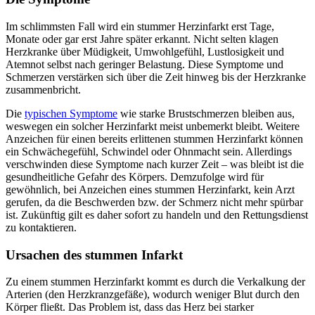
Im schlimmsten Fall wird ein stummer Herzinfarkt erst Tage,
Monate oder gar erst Jahre später erkannt. Nicht selten klagen
Herzkranke über Müdigkeit, Umwohlgefühl, Lustlosigkeit und
Atemnot selbst nach geringer Belastung. Diese Symptome und
Schmerzen verstärken sich über die Zeit hinweg bis der Herzkranke
zusammenbricht.
Die
typischen Symptome
wie starke Brustschmerzen bleiben aus,
weswegen ein solcher Herzinfarkt meist unbemerkt bleibt. Weitere
Anzeichen für einen bereits erlittenen stummen Herzinfarkt können
ein Schwächegefühl, Schwindel oder Ohnmacht sein. Allerdings
verschwinden diese Symptome nach kurzer Zeit – was bleibt ist die
gesundheitliche Gefahr des Körpers. Demzufolge wird für
gewöhnlich, bei Anzeichen eines stummen Herzinfarkt, kein Arzt
gerufen, da die Beschwerden bzw. der Schmerz nicht mehr spürbar
ist. Zukünftig gilt es daher sofort zu handeln und den Rettungsdienst
zu kontaktieren.
Ursachen des stummen Infarkt
Zu einem stummen Herzinfarkt kommt es durch die Verkalkung der
Arterien (den Herzkranzgefäße), wodurch weniger Blut durch den
Körper fließt. Das Problem ist, dass das Herz bei starker