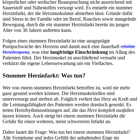
körperlicher oder seelischer Beanspruchung nicht ausreichend mit
Sauerstoff und Nährstoffen versorgt wird. Es entsteht ein stummer
Herzinfarkt, der die Herzmuskulatur absterben lässt. Gründe dafür
sind Stress in der Familie oder im Beruf, Rauchen sowie mangelnde
Bewegung, durch die ein stummer Herzinfarkt bereits im jungen
Alter von 30 Jahren auftreten kann.
Folgen eines stummen Herzinfarkt ist eine ausgeprägte
Pumpschwäche des Herzens und damit auch eine dauerhaft
erhöhte
Herzfrequenz
, was eine
langfristige Einschränkung
im Alltag des
Patienten führt. Der Herzmuskel ist anschließend vernarbt und
verkürzt die eigene Lebenserwartung um ein Vielfaches.
Stummer Herzinfarkt: Was tun?
Wer von einem stummen Herzinfarkt betroffen ist, wird nie mehr
ganz gesund werden können. Die Herzmuskelzellen sind
unterversorgt und sterben ab. Folglich verliert das Herz an Kraft und
die Leistungsfähigkeit des Patienten werden drastisch gesenkt. Es
treten Herzrhythmusstörungen auf, die das
Herz komplett ausfallen
lassen können. Auch steigt bei einem stummen Herzinfarkt die
Gefahr für einen weiteren, meist schwereren Infarkt an.
Daher lautet die Frage: Was tun bei einem stummen Herzinfarkt?
Alle Symptome und jedes Gefühl der anhaltenden Enge im