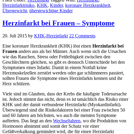
Herzinfarktrisiko
,
KHK
,
Kinder
,
koronare Herzkrankheit
,
Übergewicht
,
übergewichtige Kinder
Herzinfarkt bei Frauen – Symptome
20. Juli 2015
by
KHK-Herzinfarkt
22 Comments
Eine koronare Herzkrankheit (KHK) löst einen
Herzinfarkt bei
Frauen
anders aus als bei Männer. Auch wenn sich die Ursachen
wie das Rauchen, Stress oder Fettleibigkeit zwischen den
Geschlechtern gleichen, so gibt es dennoch Unterschiede bei den
Symptomen eines Infarkt. Damit in einem Notfall keine
Herzmuskelzellen zerstört werden oder gar schlimmeres passiert,
sollten Frauen die Symptome eines Herzinfarkts kennen und ihr
Herz schützen.
Viele sind im Glauben, dass der Krebs die häufigste Todesursache
ist. Jedoch stimmt das nicht, denn es ist tatsächlich das Risiko einer
KHK und der damit verbundene Herzinfarkt (Myokardinfarkt).
Überwiegend sind die Risikofaktoren bei einer Frau zwischen 50
und 60 Jahren am höchsten, wo auch die meisten Symptome
auftreten. Das liegt an den
Wechseljahren
, wo die Produktion von
Hormonen abnimmt und somit der Schutz vor einer
Gefäßverkalkung gemindert wird, die für einen Herzinfarkt