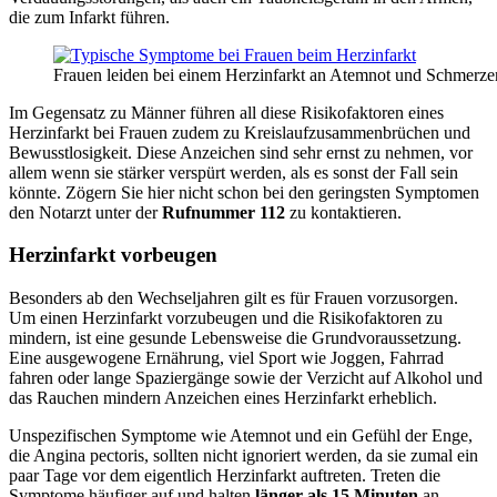
die zum Infarkt führen.
Frauen leiden bei einem Herzinfarkt an Atemnot und Schmerz
Im Gegensatz zu Männer führen all diese Risikofaktoren eines
Herzinfarkt bei Frauen zudem zu Kreislaufzusammenbrüchen und
Bewusstlosigkeit. Diese Anzeichen sind sehr ernst zu nehmen, vor
allem wenn sie stärker verspürt werden, als es sonst der Fall sein
könnte. Zögern Sie hier nicht schon bei den geringsten Symptomen
den Notarzt unter der
Rufnummer 112
zu kontaktieren.
Herzinfarkt vorbeugen
Besonders ab den Wechseljahren gilt es für Frauen vorzusorgen.
Um einen Herzinfarkt vorzubeugen und die Risikofaktoren zu
mindern, ist eine gesunde Lebensweise die Grundvoraussetzung.
Eine ausgewogene Ernährung, viel Sport wie Joggen, Fahrrad
fahren oder lange Spaziergänge sowie der Verzicht auf Alkohol und
das Rauchen mindern Anzeichen eines Herzinfarkt erheblich.
Unspezifischen Symptome wie Atemnot und ein Gefühl der Enge,
die Angina pectoris, sollten nicht ignoriert werden, da sie zumal ein
paar Tage vor dem eigentlich Herzinfarkt auftreten. Treten die
Symptome häufiger auf und halten
länger als 15 Minuten
an,